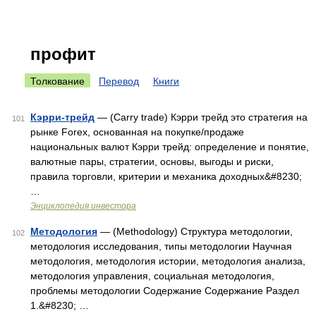
профит
Толкование
Перевод
Книги
Кэрри-трейд
— (Carry trade) Кэрри трейд это стратегия на
101
рынке Forex, основанная на покупке/продаже
национальных валют Кэрри трейд: определение и понятие,
валютные пары, стратегии, основы, выгоды и риски,
правила торговли, критерии и механика доходных&#8230;
…
Энциклопедия инвестора
Методология
— (Methodology) Структура методологии,
102
методология исследования, типы методологии Научная
методология, методология истории, методология анализа,
методология управления, социальная методология,
проблемы методологии Содержание Содержание Раздел
1.&#8230; …