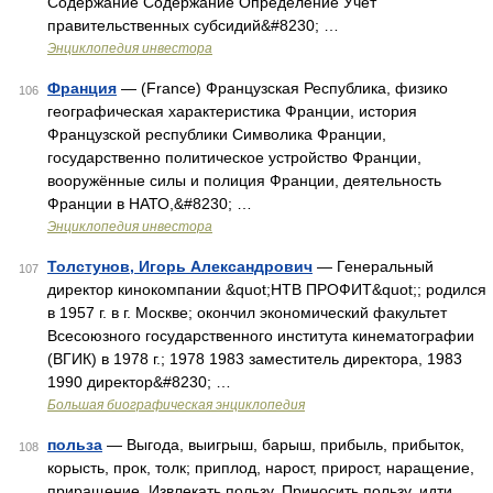
Содержание Содержание Определение Учет
правительственных субсидий&#8230; …
Энциклопедия инвестора
Франция
— (France) Французская Республика, физико
106
географическая характеристика Франции, история
Французской республики Символика Франции,
государственно политическое устройство Франции,
вооружённые силы и полиция Франции, деятельность
Франции в НАТО,&#8230; …
Энциклопедия инвестора
Толстунов, Игорь Александрович
— Генеральный
107
директор кинокомпании &quot;НТВ ПРОФИТ&quot;; родился
в 1957 г. в г. Москве; окончил экономический факультет
Всесоюзного государственного института кинематографии
(ВГИК) в 1978 г.; 1978 1983 заместитель директора, 1983
1990 директор&#8230; …
Большая биографическая энциклопедия
польза
— Выгода, выигрыш, барыш, прибыль, прибыток,
108
корысть, прок, толк; приплод, нарост, прирост, наращение,
приращение. Извлекать пользу. Приносить пользу, идти