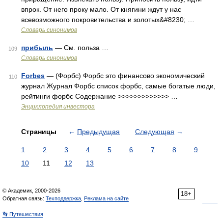
впрок. От него проку мало. От княгини ждут у нас
всевозможного покровительства и золотых&#8230; …
Словарь синонимов
прибыль
— См. польза …
109
Словарь синонимов
Forbes
— (Форбс) Форбс это финансово экономический
110
журнал Журнал Форбс список форбс, самые богатые люди,
рейтинги форбс Содержание >>>>>>>>>>>>> …
Энциклопедия инвестора
Страницы
←
Предыдущая
Следующая
→
1
2
3
4
5
6
7
8
9
10
11
12
13
© Академик, 2000-2026
18+
Обратная связь:
Техподдержка
,
Реклама на сайте
👣 Путешествия